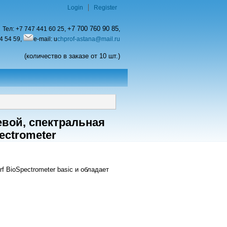
Login
Register
+7 700 760 90 85
Тел:
+7 747 441 60 25,
,
4 54 59,
e-mail: u
chprof-astana@mail.ru
(количество в заказе от 10 шт.)
евой, спектральная
ectrometer
f BioSpectrometer basic и обладает