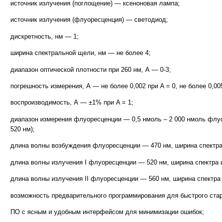
источник излучения (поглощение) — ксеноновая лампа;
источник излучения (флуоресценция) — светодиод;
дискретность, нм — 1;
ширина спектральной щели, нм — не более 4;
диапазон оптической плотности при 260 нм, А — 0-3;
погрешность измерения, А — не более 0,002 при A = 0, не более 0,005
воспроизводимость, А — ±1% при A = 1;
диапазон измерения флуоресценции — 0,5 нмоль – 2 000 нмоль флу
520 нм);
длина волны возбуждения флуоресценции — 470 нм, ширина спектра 
длина волны излучения I флуоресценции — 520 нм, ширина спектра и
длина волны излучения II флуоресценции — 560 нм, ширина спектра 
возможность предварительного программирования для быстрого стар
ПО с ясным и удобным интерфейсом для минимизации ошибок;