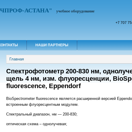
УЧПРОФ-АСТАНА"
учебное оборудование
+7 707 75
КОНТАКТЫ
НАШИ ПАРТНЕРЫ
Вы здесь
Главная
Спектрофотометр 200-830 нм, однолуч
щель 4 нм, изм. флуоресценции, BioSp
fluorescence, Eppendorf
BioSpectrometer fluorescence является расширенной версией Eppendor
встроенным флуоресцентным модулем.
Спектральный диапазон, нм — 200-830;
оптическая схема – однолучевая;