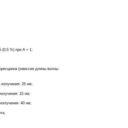
 (0,5 %) при A = 1;
оресцеина (эмиссия длины волны
излучения: 25 нм;
злучения: 15 нм;
излучения: 40 нм;
та;