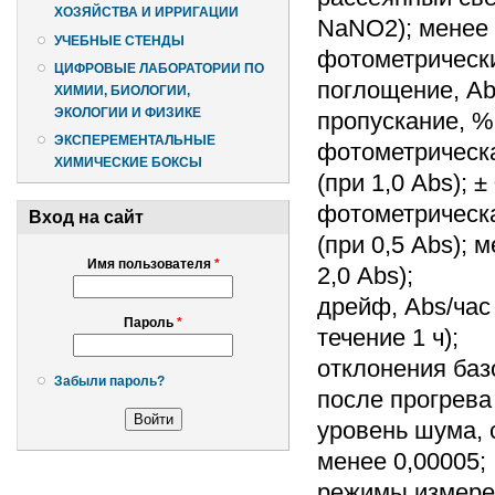
ХОЗЯЙСТВА И ИРРИГАЦИИ
NaNO2); менее 
УЧЕБНЫЕ СТЕНДЫ
фотометрически
ЦИФРОВЫЕ ЛАБОРАТОРИИ ПО
поглощение, Ab
ХИМИИ, БИОЛОГИИ,
ЭКОЛОГИИ И ФИЗИКЕ
пропускание, %
ЭКСПЕРЕМЕНТАЛЬНЫЕ
фотометрическая
ХИМИЧЕСКИЕ БОКСЫ
(при 1,0 Abs); ±
фотометрическа
Вход на сайт
(при 0,5 Abs); м
Имя пользователя
*
2,0 Abs);
дрейф, Abs/час
Пароль
*
течение 1 ч);
отклонения баз
Забыли пароль?
после прогрева 
уровень шума, 
менее 0,00005;
режимы измерен