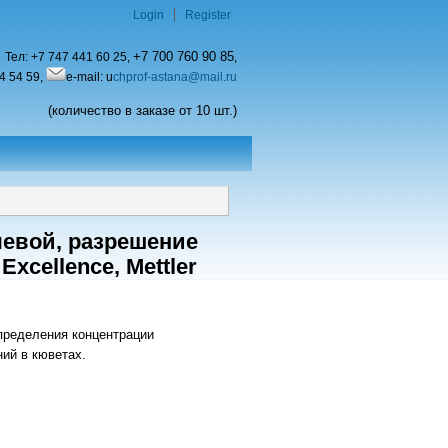
Login
Register
+7 700 760 90 85
Тел:
+7 747 441 60 25,
,
4 54 59,
e-mail: u
chprof-astana@mail.ru
(количество в заказе от 10 шт.)
чевой, разрешение
xcellence, Mettler
пределения концентрации
ий в кюветах.