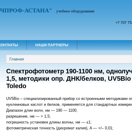
УЧПРОФ-АСТАНА"
учебное оборудование
+7 707 75
КОНТАКТЫ
НАШИ ПАРТНЕРЫ
Вы здесь
Главная
Cпектрофотометр 190-1100 нм, однолу
1,5, методики опр. ДНК/белков, UV5Bio E
Toledo
UV5Bio – специализированный прибор со встроенными методиками о
нуклеиновых кислот и белков, применяется для стандартных измерен
Диапазон длин волн, нм — 190 — 1100;
разрешение, нм — > 1,5;
погрешность установки длины волны, нм — ±1;
фотометрическая точность (дихромат калия), A — +/– 0,01;