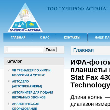
ТОО "УЧПРОФ-АСТАНА"
ГЛАВНАЯ
О НАС
КОНТАКТЫ
НАШИ ПА
Вы здесь
Форма поиска
Главная
Поиск
ИФА-фотоме
Каталог
планшеты 
VR ТРЕНАЖЕР ПО ХИМИИ,
Stat Fax 4
БИОЛОГИИ И ФИЗИКЕ
АВТОДЕЛО
Technolog
(АВТОТРЕНАЖЕРЫ)
АВТОРИНГЕР ДЛЯ ПОДАЧИ
Длина волны — 
ШКОЛЬНЫХ ЗВОНКОВ
диапазон измере
АНАЛИТИЧЕСКОЕ
ОБОРУДОВАНИЕ