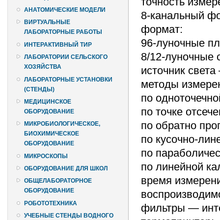
точность измер
АНАТОМИЧЕСКИЕ МОДЕЛИ
8-канальный фо
ВИРТУАЛЬНЫЕ
формат:
ЛАБОРАТОРНЫЕ РАБОТЫ
96-луночные п
ИНТЕРАКТИВНЫЙ ТИР
8/12-луночные 
ЛАБОРАТОРИИ СЕЛЬСКОГО
ХОЗЯЙСТВА
источник света
ЛАБОРАТОРНЫЕ УСТАНОВКИ
методы измере
(СТЕНДЫ)
по одноточечно
МЕДИЦИНСКОЕ
по точке отсече
ОБОРУДОВАНИЕ
по обратно про
МИКРОБИОЛОГИЧЕСКОЕ,
БИОХИМИЧЕСКОЕ
по кусочно-лин
ОБОРУДОВАНИЕ
по параболичес
МИКРОСКОПЫ
по линейной ка
ОБОРУДОВАНИЕ ДЛЯ ШКОЛ
время измерени
ОБЩЕЛАБОРАТОРНОЕ
ОБОРУДОВАНИЕ
воспроизводимо
РОБОТОТЕХНИКА
фильтры — инт
УЧЕБНЫЕ СТЕНДЫ ВОДНОГО