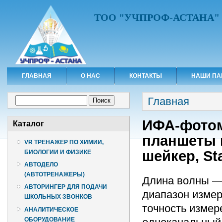
ТОО "УЧПРОФ-АСТАНА"
ГЛАВНАЯ
О НАС
КОНТАКТЫ
НАШИ ПА
Вы здесь
Форма поиска
Главная
Поиск
ИФА-фотоме
Каталог
планшеты 
VR ТРЕНАЖЕР ПО ХИМИИ,
шейкер, St
БИОЛОГИИ И ФИЗИКЕ
АВТОДЕЛО
(АВТОТРЕНАЖЕРЫ)
Длина волны — 
АВТОРИНГЕР ДЛЯ ПОДАЧИ
диапазон измере
ШКОЛЬНЫХ ЗВОНКОВ
точность измер
АНАЛИТИЧЕСКОЕ
ОБОРУДОВАНИЕ