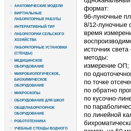
одноканальный
АНАТОМИЧЕСКИЕ МОДЕЛИ
формат:
ВИРТУАЛЬНЫЕ
96-луночные п
ЛАБОРАТОРНЫЕ РАБОТЫ
8/12-луночные 
ИНТЕРАКТИВНЫЙ ТИР
время измерени
ЛАБОРАТОРИИ СЕЛЬСКОГО
воспроизводимо
ХОЗЯЙСТВА
ЛАБОРАТОРНЫЕ УСТАНОВКИ
источник света
(СТЕНДЫ)
методы:
МЕДИЦИНСКОЕ
измерение ОП;
ОБОРУДОВАНИЕ
по одноточечно
МИКРОБИОЛОГИЧЕСКОЕ,
БИОХИМИЧЕСКОЕ
по точке отсечен
ОБОРУДОВАНИЕ
по обратно про
МИКРОСКОПЫ
по кусочно-лин
ОБОРУДОВАНИЕ ДЛЯ ШКОЛ
по параболичес
ОБЩЕЛАБОРАТОРНОЕ
по линейной ка
ОБОРУДОВАНИЕ
РОБОТОТЕХНИКА
бихроматическа
УЧЕБНЫЕ СТЕНДЫ ВОДНОГО