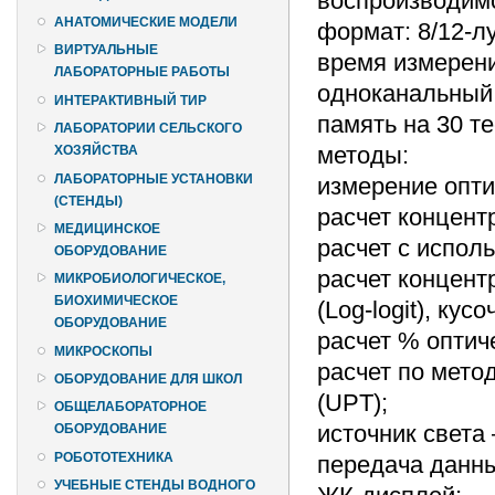
воспроизводимо
АНАТОМИЧЕСКИЕ МОДЕЛИ
формат: 8/12-л
ВИРТУАЛЬНЫЕ
время измерени
ЛАБОРАТОРНЫЕ РАБОТЫ
одноканальный
ИНТЕРАКТИВНЫЙ ТИР
память на 30 те
ЛАБОРАТОРИИ СЕЛЬСКОГО
методы:
ХОЗЯЙСТВА
ЛАБОРАТОРНЫЕ УСТАНОВКИ
измерение опти
(СТЕНДЫ)
расчет концент
МЕДИЦИНСКОЕ
расчет с исполь
ОБОРУДОВАНИЕ
расчет концент
МИКРОБИОЛОГИЧЕСКОЕ,
БИОХИМИЧЕСКОЕ
(Log-logit), ку
ОБОРУДОВАНИЕ
расчет % оптич
МИКРОСКОПЫ
расчет по мето
ОБОРУДОВАНИЕ ДЛЯ ШКОЛ
(UPT);
ОБЩЕЛАБОРАТОРНОЕ
источник свет
ОБОРУДОВАНИЕ
РОБОТОТЕХНИКА
передача данны
УЧЕБНЫЕ СТЕНДЫ ВОДНОГО