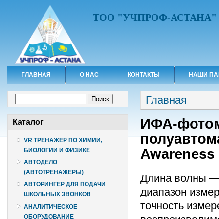
ТОО "УЧПРОФ-АСТАНА"
ГЛАВНАЯ
О НАС
КОНТАКТЫ
НАШИ ПА
Вы здесь
Форма поиска
Главная
Поиск
ИФА-фотоме
Каталог
полуавтома
VR ТРЕНАЖЕР ПО ХИМИИ,
Awareness 
БИОЛОГИИ И ФИЗИКЕ
АВТОДЕЛО
(АВТОТРЕНАЖЕРЫ)
Длина волны — 
АВТОРИНГЕР ДЛЯ ПОДАЧИ
диапазон измер
ШКОЛЬНЫХ ЗВОНКОВ
точность измер
АНАЛИТИЧЕСКОЕ
ОБОРУДОВАНИЕ