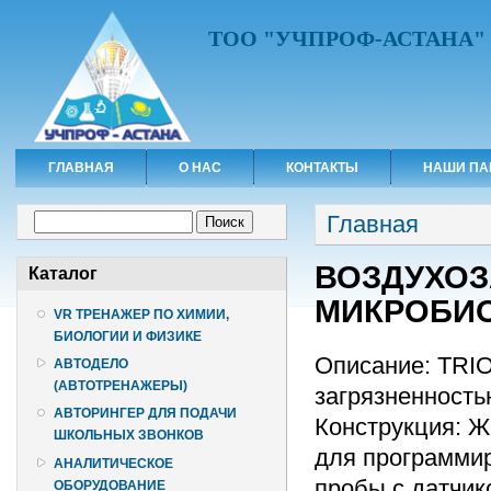
ТОО "УЧПРОФ-АСТАНА"
ГЛАВНАЯ
О НАС
КОНТАКТЫ
НАШИ ПА
Вы здесь
Форма поиска
Главная
Поиск
ВОЗДУХО
Каталог
МИКРОБИО
VR ТРЕНАЖЕР ПО ХИМИИ,
БИОЛОГИИ И ФИЗИКЕ
Описание: TRI
АВТОДЕЛО
(АВТОТРЕНАЖЕРЫ)
загрязненность
АВТОРИНГЕР ДЛЯ ПОДАЧИ
Конструкция: Ж
ШКОЛЬНЫХ ЗВОНКОВ
для программи
АНАЛИТИЧЕСКОЕ
пробы c датчик
ОБОРУДОВАНИЕ