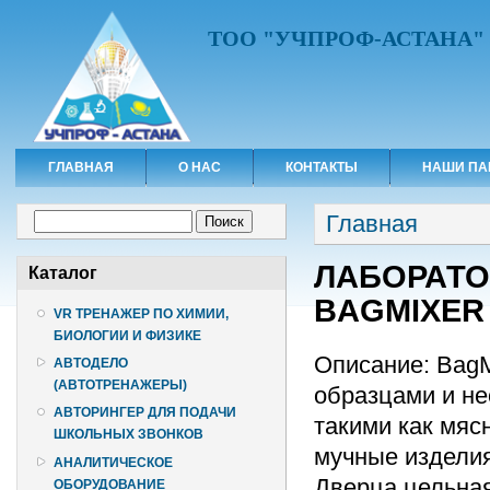
ТОО "УЧПРОФ-АСТАНА"
ГЛАВНАЯ
О НАС
КОНТАКТЫ
НАШИ ПА
Вы здесь
Форма поиска
Главная
Поиск
ЛАБОРАТО
Каталог
BAGMIXER 
VR ТРЕНАЖЕР ПО ХИМИИ,
БИОЛОГИИ И ФИЗИКЕ
Описание: BagM
АВТОДЕЛО
(АВТОТРЕНАЖЕРЫ)
образцами и н
АВТОРИНГЕР ДЛЯ ПОДАЧИ
такими как мяс
ШКОЛЬНЫХ ЗВОНКОВ
мучные изделия
АНАЛИТИЧЕСКОЕ
Дверца цельна
ОБОРУДОВАНИЕ