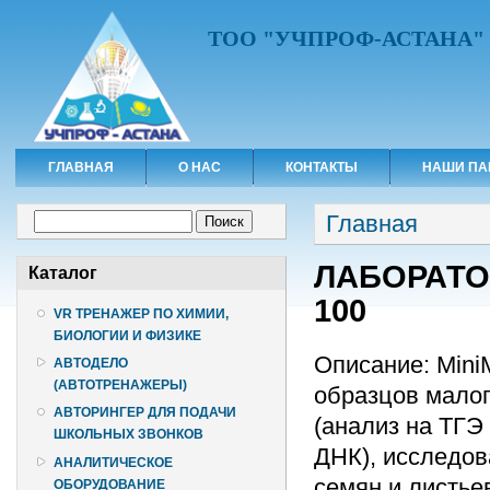
ТОО "УЧПРОФ-АСТАНА"
ГЛАВНАЯ
О НАС
КОНТАКТЫ
НАШИ ПА
Вы здесь
Форма поиска
Главная
Поиск
ЛАБОРАТО
Каталог
100
VR ТРЕНАЖЕР ПО ХИМИИ,
БИОЛОГИИ И ФИЗИКЕ
Описание: Mini
АВТОДЕЛО
(АВТОТРЕНАЖЕРЫ)
образцов малог
АВТОРИНГЕР ДЛЯ ПОДАЧИ
(анализ на ТГЭ 
ШКОЛЬНЫХ ЗВОНКОВ
ДНК), исследов
АНАЛИТИЧЕСКОЕ
семян и листье
ОБОРУДОВАНИЕ