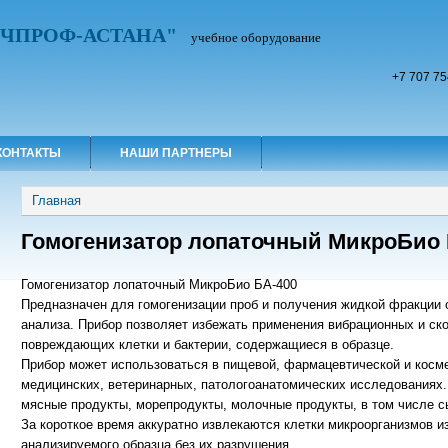
УЧПРОФ-АСТАНА"
учебное оборудование
+7 707 75
КОНТАКТЫ
НАШИ ПАРТНЕРЫ
Вы здесь
Главная
Гомогенизатор лопаточный МикроБио 
Гомогенизатор лопаточный МикроБио БА-400
Предназначен для гомогенизации проб и получения жидкой фракции 
анализа. Прибор позволяет избежать применения вибрационных и ск
повреждающих клетки и бактерии, содержащиеся в образце.
Прибор может использоваться в пищевой, фармацевтической и косм
медицинских, ветеринарных, патологоанатомических исследованиях.
мясные продукты, морепродукты, молочные продукты, в том числе с
За короткое время аккуратно извлекаются клетки микроорганизмов и
анализируемого образца без их разрушения.