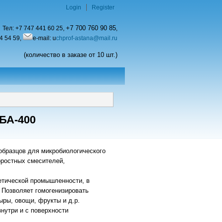
Login
Register
+7 700 760 90 85
Тел:
+7 747 441 60 25,
,
4 54 59,
e-mail: u
chprof-astana@mail.ru
(количество в заказе от 10 шт.)
БА-400
образцов для микробиологического
оростных смесителей,
етической промышленности, в
 Позволяет гомогенизировать
ыры, овощи, фрукты и д.р.
знутри и с поверхности