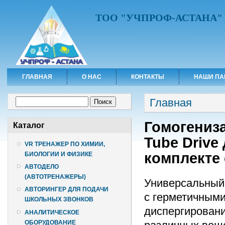
ТОО "УЧПРОФ-АСТАНА"
ГЛАВНАЯ
О НАС
КОНТАКТЫ
НАШИ ПА
Вы здесь
Форма поиска
Главная
Поиск
Гомогениза
Каталог
Tube Drive
VR ТРЕНАЖЕР ПО ХИМИИ,
комплекте 
БИОЛОГИИ И ФИЗИКЕ
АВТОДЕЛО
(АВТОТРЕНАЖЕРЫ)
Универсальный 
АВТОРИНГЕР ДЛЯ ПОДАЧИ
с герметичными
ШКОЛЬНЫХ ЗВОНКОВ
диспергирован
АНАЛИТИЧЕСКОЕ
ОБОРУДОВАНИЕ