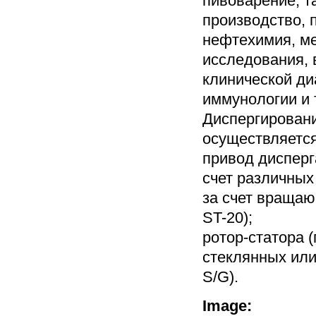
пивоварение, т
производство, 
нефтехимия, ме
исследования, 
клинической диа
иммунологии и т
Диспергирован
осуществляется
привод дисперг
счет различных
за счет вращаю
ST-20);
ротор-статора (
стеклянных или
S/G).
Image: