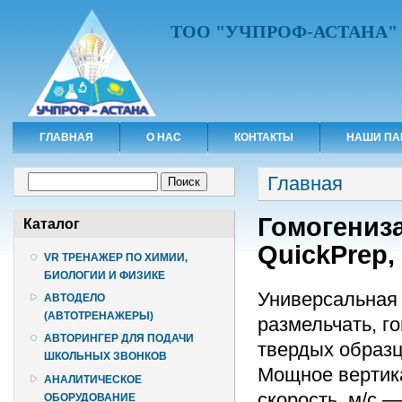
ТОО "УЧПРОФ-АСТАНА"
ГЛАВНАЯ
О НАС
КОНТАКТЫ
НАШИ ПА
Вы здесь
Форма поиска
Главная
Поиск
Гомогениза
Каталог
QuickPrep, 
VR ТРЕНАЖЕР ПО ХИМИИ,
БИОЛОГИИ И ФИЗИКЕ
Универсальная
АВТОДЕЛО
(АВТОТРЕНАЖЕРЫ)
размельчать, г
АВТОРИНГЕР ДЛЯ ПОДАЧИ
твердых образц
ШКОЛЬНЫХ ЗВОНКОВ
Мощное вертик
АНАЛИТИЧЕСКОЕ
скорость, м/с —
ОБОРУДОВАНИЕ