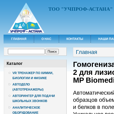
ТОО "УЧПРОФ-АСТАНА"
ГЛАВНАЯ
О НАС
КОНТАКТЫ
НАШИ ПА
Вы здесь
Форма поиска
Главная
Поиск
Гомогениза
Каталог
2 для лизи
VR ТРЕНАЖЕР ПО ХИМИИ,
MP Biomedi
БИОЛОГИИ И ФИЗИКЕ
АВТОДЕЛО
(АВТОТРЕНАЖЕРЫ)
Автоматический
АВТОРИНГЕР ДЛЯ ПОДАЧИ
образцов объе
ШКОЛЬНЫХ ЗВОНКОВ
и белков в пол
АНАЛИТИЧЕСКОЕ
ОБОРУДОВАНИЕ