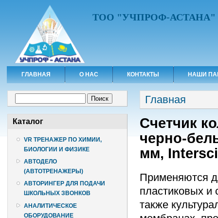
ТОО "УЧПРОФ-АСТАНА"
ГЛАВНАЯ
О НАС
КОНТАКТЫ
НАШИ ПА
Вы здесь
Форма поиска
Главная
Поиск
Счетчик ко
Каталог
черно-белы
VR ТРЕНАЖЕР ПО ХИМИИ,
мм, Intersc
БИОЛОГИИ И ФИЗИКЕ
АВТОДЕЛО
(АВТОТРЕНАЖЕРЫ)
Применяются дл
АВТОРИНГЕР ДЛЯ ПОДАЧИ
пластиковых и 
ШКОЛЬНЫХ ЗВОНКОВ
также культура
АНАЛИТИЧЕСКОЕ
ОБОРУДОВАНИЕ