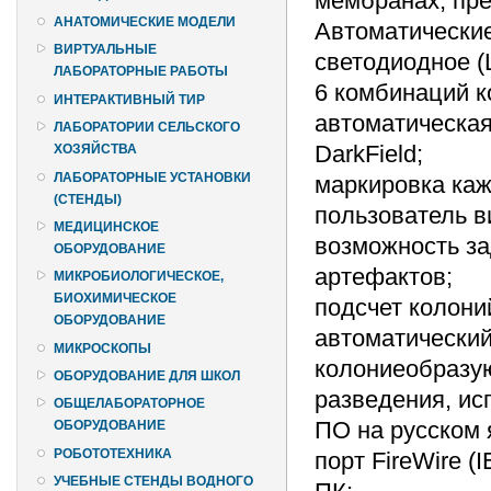
мембранах, пре
АНАТОМИЧЕСКИЕ МОДЕЛИ
Автоматические 
ВИРТУАЛЬНЫЕ
светодиодное (
ЛАБОРАТОРНЫЕ РАБОТЫ
6 комбинаций 
ИНТЕРАКТИВНЫЙ ТИР
автоматическая
ЛАБОРАТОРИИ СЕЛЬСКОГО
DarkField;
ХОЗЯЙСТВА
ЛАБОРАТОРНЫЕ УСТАНОВКИ
маркировка каж
(СТЕНДЫ)
пользователь в
МЕДИЦИНСКОЕ
возможность за
ОБОРУДОВАНИЕ
артефактов;
МИКРОБИОЛОГИЧЕСКОЕ,
БИОХИМИЧЕСКОЕ
подсчет колони
ОБОРУДОВАНИЕ
автоматический
МИКРОСКОПЫ
колониеобразую
ОБОРУДОВАНИЕ ДЛЯ ШКОЛ
разведения, ис
ОБЩЕЛАБОРАТОРНОЕ
ПО на русском 
ОБОРУДОВАНИЕ
РОБОТОТЕХНИКА
порт FireWire 
УЧЕБНЫЕ СТЕНДЫ ВОДНОГО