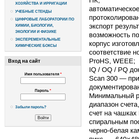
ПК;
ХОЗЯЙСТВА И ИРРИГАЦИИ
автоматическое
УЧЕБНЫЕ СТЕНДЫ
протоколирован
ЦИФРОВЫЕ ЛАБОРАТОРИИ ПО
экспорт резуль
ХИМИИ, БИОЛОГИИ,
ЭКОЛОГИИ И ФИЗИКЕ
возможность по
ЭКСПЕРЕМЕНТАЛЬНЫЕ
корпус изготов
ХИМИЧЕСКИЕ БОКСЫ
соответствие н
ProHS, WEEE;
Вход на сайт
IQ / OQ / PQ д
Имя пользователя
*
Scan 300 — при
документирова
Пароль
*
Минимальный ра
диапазон счета
Забыли пароль?
счет на чашках 
спиральным по
черно-белая ка