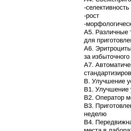
-селективность
-рост
-морфологическ
A5. Различные
для приготовле
A6. Эритроциты
за избыточного
A7. Автоматиче
стандартизиро
B. Улучшение 
B1. Улучшение 
B2. Оператор 
B3. Приготовле
неделю
B4. Передвижна
места в лабора