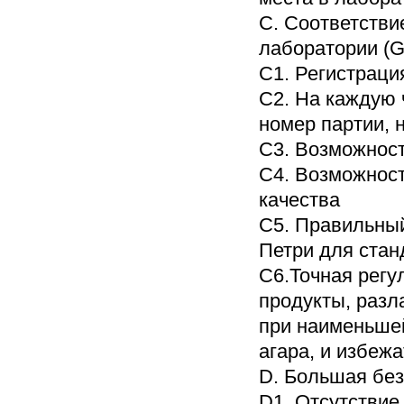
C. Соответстви
лаборатории (
C1. Регистраци
C2. На каждую 
номер партии, 
C3. Возможнос
C4. Возможност
качества
C5. Правильный
Петри для стан
C6.Точная регу
продукты, разл
при наименьшей
агара, и избеж
D. Большая без
D1. Отсутствие