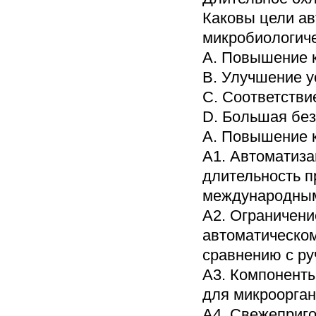
Каковы цели ав
микробиологич
A. Повышение к
B. Улучшение 
C. Соответств
D. Большая без
А. Повышение к
А1. Автоматиза
длительность п
международным
A2. Ограничени
автоматическом
сравнению с р
A3. Компонент
для микроорга
A4. Свежеприг