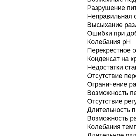
Разрушение пи
Неправильная 
Высыхание раз
Ошибки при до
Колебания рН
Перекрестное 
Конденсат на 
Недостатки ста
Отсутствие пе
Ограничение р
Возможность п
Отсутствие рег
Длительность п
Возможность р
Колебания темп
Длительное ох