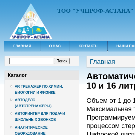
ТОО "УЧПРОФ-АСТАНА"
ГЛАВНАЯ
О НАС
КОНТАКТЫ
НАШИ ПА
Вы здесь
Форма поиска
Главная
Поиск
Автоматич
Каталог
10 и 16 ли
VR ТРЕНАЖЕР ПО ХИМИИ,
БИОЛОГИИ И ФИЗИКЕ
Объем от 1 до 1
АВТОДЕЛО
(АВТОТРЕНАЖЕРЫ)
Максимальная т
АВТОРИНГЕР ДЛЯ ПОДАЧИ
Программируем
ШКОЛЬНЫХ ЗВОНКОВ
процессом стер
АНАЛИТИЧЕСКОЕ
Цифровой диспл
ОБОРУДОВАНИЕ