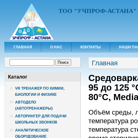
ТОО "УЧПРОФ-АСТАНА"
ГЛАВНАЯ
О НАС
КОНТАКТЫ
НАШИ ПА
Вы здесь
Форма поиска
Главная
Поиск
Средоварка
Каталог
95 до 125 °
VR ТРЕНАЖЕР ПО ХИМИИ,
80°C, Medi
БИОЛОГИИ И ФИЗИКЕ
АВТОДЕЛО
(АВТОТРЕНАЖЕРЫ)
Объём среды, л
АВТОРИНГЕР ДЛЯ ПОДАЧИ
температура ро
ШКОЛЬНЫХ ЗВОНКОВ
температура ст
АНАЛИТИЧЕСКОЕ
ОБОРУДОВАНИЕ