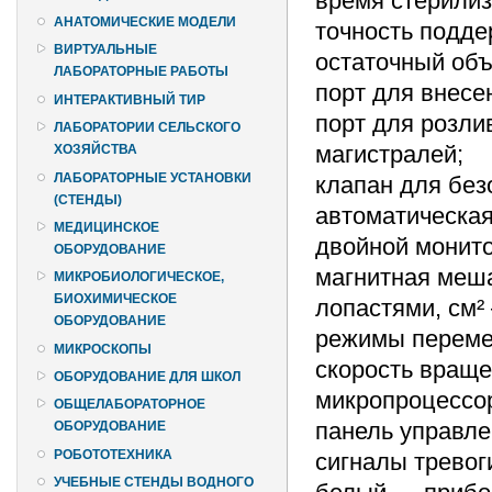
время стерилиз
АНАТОМИЧЕСКИЕ МОДЕЛИ
точность подде
ВИРТУАЛЬНЫЕ
остаточный объ
ЛАБОРАТОРНЫЕ РАБОТЫ
порт для внесе
ИНТЕРАКТИВНЫЙ ТИР
порт для розли
ЛАБОРАТОРИИ СЕЛЬСКОГО
магистралей;
ХОЗЯЙСТВА
ЛАБОРАТОРНЫЕ УСТАНОВКИ
клапан для без
(СТЕНДЫ)
автоматическая
МЕДИЦИНСКОЕ
двойной монито
ОБОРУДОВАНИЕ
магнитная меш
МИКРОБИОЛОГИЧЕСКОЕ,
БИОХИМИЧЕСКОЕ
лопастями, см²
ОБОРУДОВАНИЕ
режимы переме
МИКРОСКОПЫ
скорость враще
ОБОРУДОВАНИЕ ДЛЯ ШКОЛ
микропроцессор
ОБЩЕЛАБОРАТОРНОЕ
панель управле
ОБОРУДОВАНИЕ
РОБОТОТЕХНИКА
сигналы тревог
УЧЕБНЫЕ СТЕНДЫ ВОДНОГО