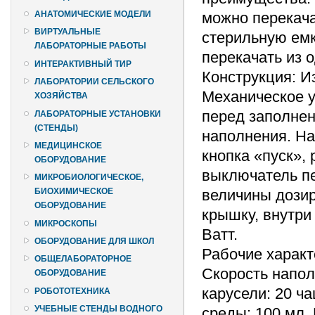
можно перекача
АНАТОМИЧЕСКИЕ МОДЕЛИ
ВИРТУАЛЬНЫЕ
стерильную ем
ЛАБОРАТОРНЫЕ РАБОТЫ
перекачать из 
ИНТЕРАКТИВНЫЙ ТИР
Конструкция: И
ЛАБОРАТОРИИ СЕЛЬСКОГО
Механическое у
ХОЗЯЙСТВА
перед заполнен
ЛАБОРАТОРНЫЕ УСТАНОВКИ
(СТЕНДЫ)
наполнения. На
МЕДИЦИНСКОЕ
кнопка «пуск»,
ОБОРУДОВАНИЕ
выключатель пе
МИКРОБИОЛОГИЧЕСКОЕ,
величины дози
БИОХИМИЧЕСКОЕ
ОБОРУДОВАНИЕ
крышку, внутри
МИКРОСКОПЫ
Ватт.
ОБОРУДОВАНИЕ ДЛЯ ШКОЛ
Рабочие характ
ОБЩЕЛАБОРАТОРНОЕ
Скорость напол
ОБОРУДОВАНИЕ
карусели: 20 ч
РОБОТОТЕХНИКА
УЧЕБНЫЕ СТЕНДЫ ВОДНОГО
среды: 100 мл.