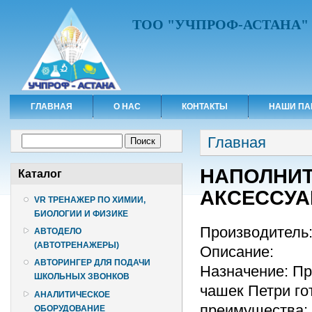
ТОО "УЧПРОФ-АСТАНА"
ГЛАВНАЯ
О НАС
КОНТАКТЫ
НАШИ ПА
Вы здесь
Форма поиска
Главная
Поиск
НАПОЛНИТ
Каталог
АКСЕССУА
VR ТРЕНАЖЕР ПО ХИМИИ,
БИОЛОГИИ И ФИЗИКЕ
Производитель:
АВТОДЕЛО
(АВТОТРЕНАЖЕРЫ)
Описание:
АВТОРИНГЕР ДЛЯ ПОДАЧИ
Назначение: Пр
ШКОЛЬНЫХ ЗВОНКОВ
чашек Петри го
АНАЛИТИЧЕСКОЕ
преимущества: 
ОБОРУДОВАНИЕ