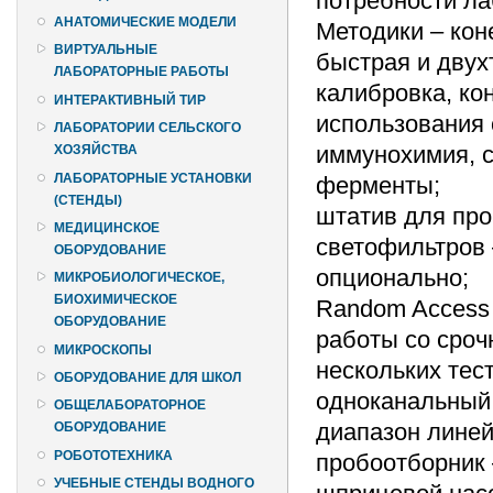
потребности ла
АНАТОМИЧЕСКИЕ МОДЕЛИ
Методики – кон
ВИРТУАЛЬНЫЕ
быстрая и двух
ЛАБОРАТОРНЫЕ РАБОТЫ
калибровка, ко
ИНТЕРАКТИВНЫЙ ТИР
использования 
ЛАБОРАТОРИИ СЕЛЬСКОГО
иммунохимия, с
ХОЗЯЙСТВА
ЛАБОРАТОРНЫЕ УСТАНОВКИ
ферменты;
(СТЕНДЫ)
штатив для про
МЕДИЦИНСКОЕ
светофильтров –
ОБОРУДОВАНИЕ
опционально;
МИКРОБИОЛОГИЧЕСКОЕ,
БИОХИМИЧЕСКОЕ
Random Access 
ОБОРУДОВАНИЕ
работы со сро
МИКРОСКОПЫ
нескольких тест
ОБОРУДОВАНИЕ ДЛЯ ШКОЛ
одноканальный
ОБЩЕЛАБОРАТОРНОЕ
диапазон линейн
ОБОРУДОВАНИЕ
РОБОТОТЕХНИКА
пробоотборник 
УЧЕБНЫЕ СТЕНДЫ ВОДНОГО