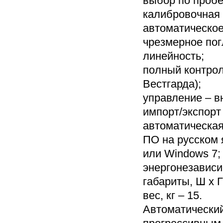
выбор по пробе
калибровочная 
автоматическое
чрезмерное пог
линейность;
полный контрол
Вестгарда);
управление – в
импорт/экспорт
автоматическая
ПО на русском 
или Windows 7;
энергонезависи
габариты, Ш х Г
вес, кг – 15.
Автоматический