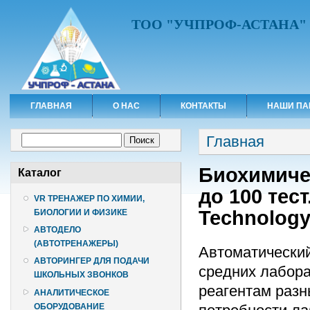
ТОО "УЧПРОФ-АСТАНА"
ГЛАВНАЯ
О НАС
КОНТАКТЫ
НАШИ ПА
Вы здесь
Форма поиска
Главная
Поиск
Биохимиче
Каталог
до 100 тест
VR ТРЕНАЖЕР ПО ХИМИИ,
Technolog
БИОЛОГИИ И ФИЗИКЕ
АВТОДЕЛО
(АВТОТРЕНАЖЕРЫ)
Автоматический
АВТОРИНГЕР ДЛЯ ПОДАЧИ
средних лабора
ШКОЛЬНЫХ ЗВОНКОВ
реагентам разн
АНАЛИТИЧЕСКОЕ
ОБОРУДОВАНИЕ