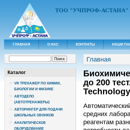
ТОО "УЧПРОФ-АСТАНА"
ГЛАВНАЯ
О НАС
КОНТАКТЫ
НАШИ ПА
Вы здесь
Форма поиска
Главная
Поиск
Биохимиче
Каталог
до 200 тест
VR ТРЕНАЖЕР ПО ХИМИИ,
Technolog
БИОЛОГИИ И ФИЗИКЕ
АВТОДЕЛО
(АВТОТРЕНАЖЕРЫ)
Автоматический
АВТОРИНГЕР ДЛЯ ПОДАЧИ
средних лабора
ШКОЛЬНЫХ ЗВОНКОВ
реагентам разн
АНАЛИТИЧЕСКОЕ
ОБОРУДОВАНИЕ