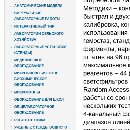
потребности ла
АНАТОМИЧЕСКИЕ МОДЕЛИ
Методики – кон
ВИРТУАЛЬНЫЕ
быстрая и двух
ЛАБОРАТОРНЫЕ РАБОТЫ
калибровка, ко
ИНТЕРАКТИВНЫЙ ТИР
использования 
ЛАБОРАТОРИИ СЕЛЬСКОГО
гемостаз, стан
ХОЗЯЙСТВА
ЛАБОРАТОРНЫЕ УСТАНОВКИ
ферменты, нарк
(СТЕНДЫ)
штатив на 96 п
МЕДИЦИНСКОЕ
максимальное 
ОБОРУДОВАНИЕ
реагентов – 44
МИКРОБИОЛОГИЧЕСКОЕ,
БИОХИМИЧЕСКОЕ
светофильтров – 
ОБОРУДОВАНИЕ
Random Access 
МИКРОСКОПЫ
работы со сро
ОБОРУДОВАНИЕ ДЛЯ ШКОЛ
нескольких тест
ОБЩЕЛАБОРАТОРНОЕ
4-канальный фо
ОБОРУДОВАНИЕ
РОБОТОТЕХНИКА
диапазон линейн
УЧЕБНЫЕ СТЕНДЫ ВОДНОГО