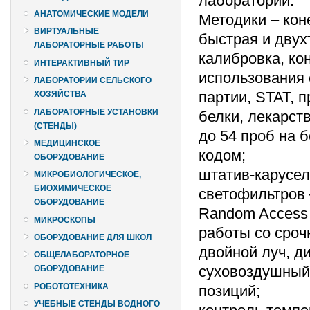
лаборатории.
АНАТОМИЧЕСКИЕ МОДЕЛИ
Методики – кон
ВИРТУАЛЬНЫЕ
быстрая и двух
ЛАБОРАТОРНЫЕ РАБОТЫ
калибровка, ко
ИНТЕРАКТИВНЫЙ ТИР
использования 
ЛАБОРАТОРИИ СЕЛЬСКОГО
партии, STAT, 
ХОЗЯЙСТВА
ЛАБОРАТОРНЫЕ УСТАНОВКИ
белки, лекарст
(СТЕНДЫ)
до 54 проб на 
МЕДИЦИНСКОЕ
кодом;
ОБОРУДОВАНИЕ
штатив-карусел
МИКРОБИОЛОГИЧЕСКОЕ,
БИОХИМИЧЕСКОЕ
светофильтров 
ОБОРУДОВАНИЕ
Random Access 
МИКРОСКОПЫ
работы со сроч
ОБОРУДОВАНИЕ ДЛЯ ШКОЛ
двойной луч, ди
ОБЩЕЛАБОРАТОРНОЕ
суховоздушный 
ОБОРУДОВАНИЕ
РОБОТОТЕХНИКА
позиций;
УЧЕБНЫЕ СТЕНДЫ ВОДНОГО