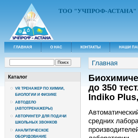
ТОО "УЧПРОФ-АСТАНА"
ГЛАВНАЯ
О НАС
КОНТАКТЫ
НАШИ ПА
Вы здесь
Форма поиска
Главная
Поиск
Биохимиче
Каталог
до 350 тест
VR ТРЕНАЖЕР ПО ХИМИИ,
Indiko Plus
БИОЛОГИИ И ФИЗИКЕ
АВТОДЕЛО
(АВТОТРЕНАЖЕРЫ)
Автоматический
АВТОРИНГЕР ДЛЯ ПОДАЧИ
средних лабора
ШКОЛЬНЫХ ЗВОНКОВ
производителей
АНАЛИТИЧЕСКОЕ
ОБОРУДОВАНИЕ