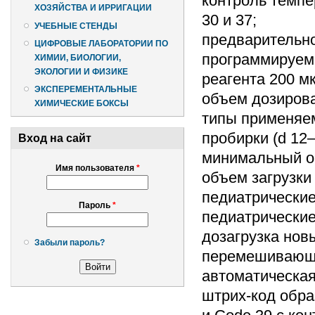
контроль темпе
ХОЗЯЙСТВА И ИРРИГАЦИИ
30 и 37;
УЧЕБНЫЕ СТЕНДЫ
предварительно
ЦИФРОВЫЕ ЛАБОРАТОРИИ ПО
программируем
ХИМИИ, БИОЛОГИИ,
ЭКОЛОГИИ И ФИЗИКЕ
реагента 200 мк
ЭКСПЕРЕМЕНТАЛЬНЫЕ
объем дозирова
ХИМИЧЕСКИЕ БОКСЫ
типы применяем
пробирки (d 12–
Вход на сайт
минимальный об
Имя пользователя
*
объем загрузки
педиатрические
Пароль
*
педиатрические
дозагрузка нов
Забыли пароль?
перемешивающе
автоматическая
штрих-код образ