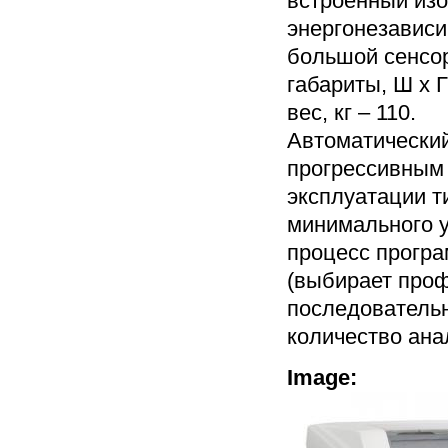
встроенный изо
энергонезависи
большой сенсо
габариты, Ш х Г
вес, кг – 110.
Автоматический
прогрессивным 
эксплуатации т
минимального у
процесс програ
(выбирает проф
последовательн
количество ана
Image: