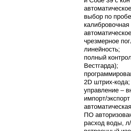
и Code 39 с ко
автоматическое
выбор по пробе
калибровочная 
автоматическое
чрезмерное пог
линейность;
полный контрол
Вестгарда);
программирова
2D штрих-кода;
управление – в
импорт/экспорт
автоматическая
ПО авторизован
расход воды, л/