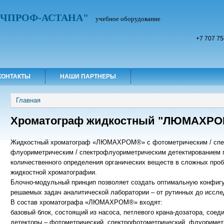
УЧПРОФ-АСТАНА"
учебное оборудование
+7 707 75
КОНТАКТЫ
НАШИ ПАРТНЕРЫ
Вы здесь
Главная
Хроматограф жидкостный "ЛЮМАХРО
Жидкостный хроматограф «ЛЮМАХРОМ®» с фотометрическим / спек
флуориметрическим / спектрофлуориметрическим детектированием п
количественного определения органических веществ в сложных пр
жидкостной хроматографии.
Блочно-модульный принцип позволяет создать оптимальную конфигу
решаемых задач аналитической лаборатории – от рутинных до иссле
В состав хроматографа «ЛЮМАХРОМ®» входят:
базовый блок, состоящий из насоса, петлевого крана-дозатора, сое
детекторы – фотометрический, спектрофотометрический, флуоримет