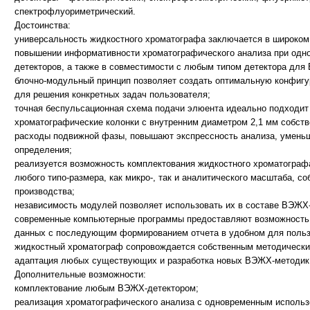
спектрофлуориметрический.
Достоинства:
универсальность жидкостного хроматографа заключается в широком
повышении информативности хроматографического анализа при одн
детекторов, а также в совместимости с любым типом детектора для
блочно-модульный принцип позволяет создать оптимальную конфиг
для решения конкретных задач пользователя;
точная беспульсационная схема подачи элюента идеально подходи
хроматографические колонки с внутренним диаметром 2,1 мм собст
расходы подвижной фазы, повышают экспрессность анализа, умень
определения;
реализуется возможность комплектования жидкостного хроматограф
любого типо-размера, как микро-, так и аналитического масштаба, со
производства;
независимость модулей позволяет использовать их в составе ВЭЖХ-
современные компьютерные программы предоставляют возможность а
данных с последующим формированием отчета в удобном для польз
жидкостный хроматограф сопровождается собственным методически
адаптация любых существующих и разработка новых ВЭЖХ-методик
Дополнительные возможности:
комплектование любым ВЭЖХ-детектором;
реализация хроматографического анализа с одновременным использ