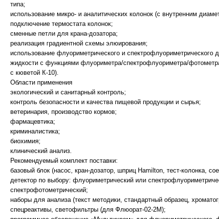
типа;
использование микро- и аналитических колонок (с внутренним диаметр
подключение термостата колонок;
сменные петли для крана-дозатора;
реализация градиентной схемы элюирования;
использование флуориметрического и спектрофлуориметрического де
жидкости с функциями флуориметра/спектрофлуориметра/фотометра/
с кюветой К-10).
Области применения
экологический и санитарный контроль;
контроль безопасности и качества пищевой продукции и сырья;
ветеринария, производство кормов;
фармацевтика;
криминалистика;
биохимия;
клинический анализ.
Рекомендуемый комплект поставки:
базовый блок (насос, кран-дозатор, шприц Hamilton, тест-колонка, с
детектор по выбору: флуориметрический или спектрофлуориметриче
спектрофотометрический;
наборы для анализа (текст методики, стандартный образец, хромато
спецреактивы, светофильтры (для Флюорат-02-2М);