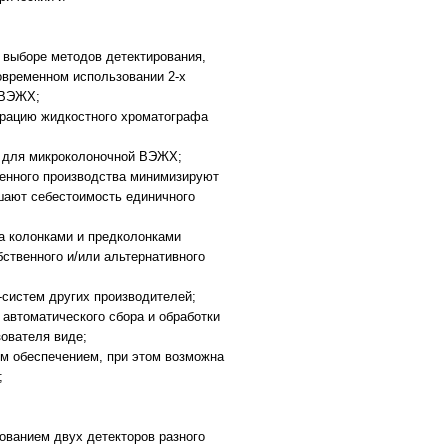
 выборе методов детектирования,
овременном использовании 2-х
 ВЭЖХ;
урацию жидкостного хроматографа
т для микроколоночной ВЭЖХ;
венного производства минимизируют
шают себестоимость единичного
а колонками и предколонками
бственного и/или альтернативного
систем других производителей;
втоматического сбора и обработки
ователя виде;
м обеспечением, при этом возможна
;
ованием двух детекторов разного