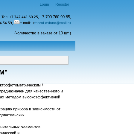
Login
Register
+7 700 760 90 85
Тел:
+7 747 441 60 25,
,
4 54 59,
e-mail: u
chprof-astana@mail.ru
(количество в заказе от 10 шт.)
М"
трофотометрическим /
редназначен для качественного и
обах методом высокоэффективной
рацию прибора в зависимости от
довательских.
динительных элементов;
рический и