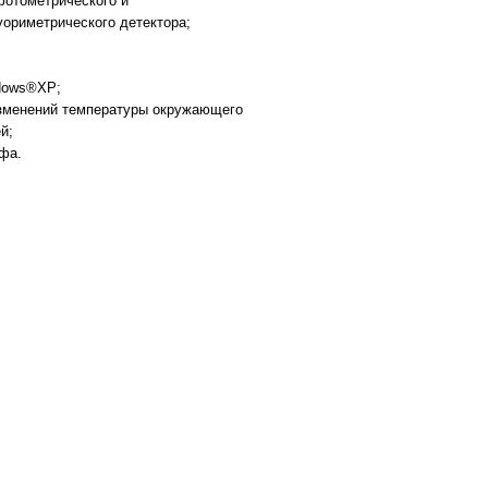
фотометрического и
уориметрического детектора;
dows®XP;
изменений температуры окружающего
й;
фа.