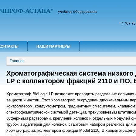
УЧПРОФ-АСТАНА"
учебное оборудование
+7 707 75
КОНТАКТЫ
НАШИ ПАРТНЕРЫ
Вы здесь
Главная
Хроматографическая система низкого 
LP с коллектором фракций 2110 и ПО, 
Хроматограф BioLogic LP позволяет проводить разделение больших
веществ и частиц. Этот хроматограф оборудован двухканальным пе
контроллером, кондуктометром, градиентным смесителем, клапаном 
спектрофометрической системой детекции, трехуровневым штативо
буферными растворами, креплений колонок и отдельных модулей с
трубок и адаптеров для колонок, стартовым набором реагентов для 
хроматографии, коллектором фракций Model 2110. В хроматографе 