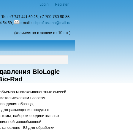
Login
Register
+7 700 760 90 85
Тел:
+7 747 441 60 25,
,
4 54 59,
e-mail: u
chprof-astana@mail.ru
(количество в заказе от 10 шт.)
давления BioLogic
Bio-Rad
 объемов многокомпонентных смесей
ристальтическим насосом,
введения образца,
м для размещения посуды с
истемы, набором соединительных
анионной ионообменной
установлено ПО для обработки