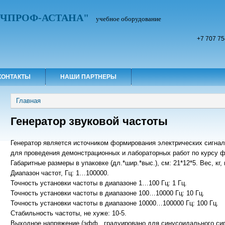
УЧПРОФ-АСТАНА"
учебное оборудование
+7 707 75
КОНТАКТЫ
НАШИ ПАРТНЕРЫ
Вы здесь
Главная
Генератор звуковой частоты
Генератор является источником формирования электрических сигнал
для проведения демонстрационных и лабораторных работ по курсу 
Габаритные размеры в упаковке (дл.*шир.*выс.), см: 21*12*5. Вес, кг, 
Диапазон частот, Гц: 1…100000.
Точность установки частоты в диапазоне 1…100 Гц: 1 Гц.
Точность установки частоты в диапазоне 100…10000 Гц: 10 Гц.
Точность установки частоты в диапазоне 10000…100000 Гц: 100 Гц.
Стабильность частоты, не хуже: 10-5.
Выходное напряжение (эфф., градуировано для синусоидального сиг