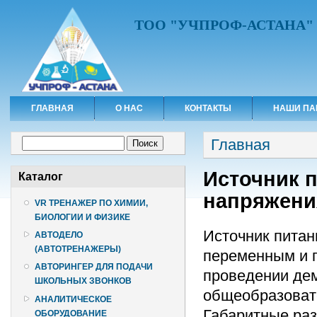
ТОО "УЧПРОФ-АСТАНА"
ГЛАВНАЯ
О НАС
КОНТАКТЫ
НАШИ ПА
Вы здесь
Форма поиска
Главная
Поиск
Источник 
Каталог
напряжения
VR ТРЕНАЖЕР ПО ХИМИИ,
БИОЛОГИИ И ФИЗИКЕ
Источник питан
АВТОДЕЛО
(АВТОТРЕНАЖЕРЫ)
переменным и п
АВТОРИНГЕР ДЛЯ ПОДАЧИ
проведении дем
ШКОЛЬНЫХ ЗВОНКОВ
общеобразоват
АНАЛИТИЧЕСКОЕ
Габаритные разм
ОБОРУДОВАНИЕ