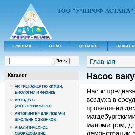
ТОО "УЧПРОФ-АСТАНА"
ГЛАВНАЯ
О НАС
КОНТАКТЫ
НАШИ ПА
Вы здесь
Форма поиска
Главная
Поиск
Насос вак
Каталог
VR ТРЕНАЖЕР ПО ХИМИИ,
Насос предназн
БИОЛОГИИ И ФИЗИКЕ
воздуха в сосу
АВТОДЕЛО
(АВТОТРЕНАЖЕРЫ)
проведении дем
АВТОРИНГЕР ДЛЯ ПОДАЧИ
магдебургским
ШКОЛЬНЫХ ЗВОНКОВ
манометром, дл
АНАЛИТИЧЕСКОЕ
демонстрации р
ОБОРУДОВАНИЕ