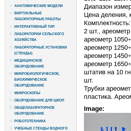
Диапазон измер
АНАТОМИЧЕСКИЕ МОДЕЛИ
Цена деления, к
ВИРТУАЛЬНЫЕ
ЛАБОРАТОРНЫЕ РАБОТЫ
Комплектность:
ИНТЕРАКТИВНЫЙ ТИР
2 шт., ареометр
ЛАБОРАТОРИИ СЕЛЬСКОГО
ареометр 1050÷1
ХОЗЯЙСТВА
ареометр 1250÷1
ЛАБОРАТОРНЫЕ УСТАНОВКИ
(СТЕНДЫ)
ареометр 1450÷1
МЕДИЦИНСКОЕ
ареометр 1650÷1
ОБОРУДОВАНИЕ
штатив на 10 гн
МИКРОБИОЛОГИЧЕСКОЕ,
шт.
БИОХИМИЧЕСКОЕ
ОБОРУДОВАНИЕ
Трубки ареомет
МИКРОСКОПЫ
пластика. Арео
ОБОРУДОВАНИЕ ДЛЯ ШКОЛ
Image:
ОБЩЕЛАБОРАТОРНОЕ
ОБОРУДОВАНИЕ
РОБОТОТЕХНИКА
УЧЕБНЫЕ СТЕНДЫ ВОДНОГО