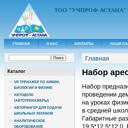
ТОО "УЧПРОФ-АСТАНА"
ГЛАВНАЯ
О НАС
КОНТАКТЫ
НАШИ ПА
Вы здесь
Форма поиска
Главная
Поиск
Набор арео
Каталог
VR ТРЕНАЖЕР ПО ХИМИИ,
Набор предназн
БИОЛОГИИ И ФИЗИКЕ
проведении дем
АВТОДЕЛО
(АВТОТРЕНАЖЕРЫ)
на уроках физик
АВТОРИНГЕР ДЛЯ ПОДАЧИ
в средней школ
ШКОЛЬНЫХ ЗВОНКОВ
Габаритные раз
АНАЛИТИЧЕСКОЕ
19,5*12,5*12,0. 
ОБОРУДОВАНИЕ