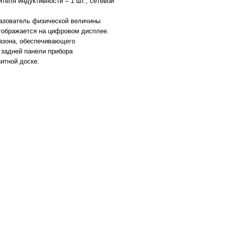
теля индуктивности – 1 шт., сетевой
азователь физической величины
отображается на цифровом дисплее.
азона, обеспечивающего
задней панели прибора
итной доске.