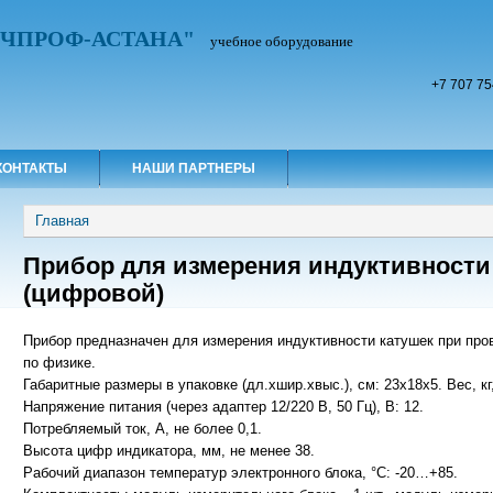
УЧПРОФ-АСТАНА"
учебное оборудование
+7 707 75
КОНТАКТЫ
НАШИ ПАРТНЕРЫ
Вы здесь
Главная
Прибор для измерения индуктивност
(цифровой)
Прибор предназначен для измерения индуктивности катушек при пр
по физике.
Габаритные размеры в упаковке (дл.хшир.хвыс.), см: 23х18х5. Вес, кг,
Напряжение питания (через адаптер 12/220 В, 50 Гц), В: 12.
Потребляемый ток, А, не более 0,1.
Высота цифр индикатора, мм, не менее 38.
Рабочий диапазон температур электронного блока, °С: -20…+85.