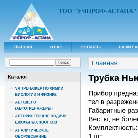
ТОО "УЧПРОФ-АСТАНА"
ГЛАВНАЯ
О НАС
КОНТАКТЫ
НАШИ ПА
Вы здесь
Форма поиска
Главная
Поиск
Трубка Нь
Каталог
VR ТРЕНАЖЕР ПО ХИМИИ,
Прибор предна
БИОЛОГИИ И ФИЗИКЕ
тел в разрежен
АВТОДЕЛО
(АВТОТРЕНАЖЕРЫ)
Габаритные разм
АВТОРИНГЕР ДЛЯ ПОДАЧИ
Вес, кг, не боле
ШКОЛЬНЫХ ЗВОНКОВ
Комплектность: 
АНАЛИТИЧЕСКОЕ
1 шт.
ОБОРУДОВАНИЕ