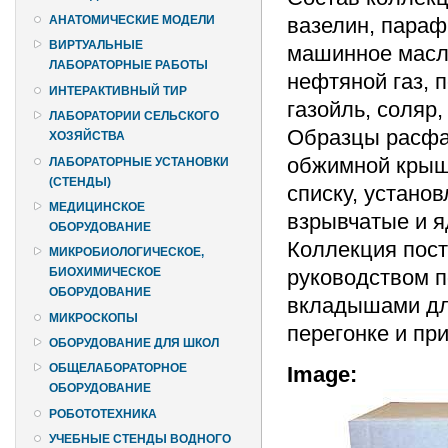
вазелин, параф
АНАТОМИЧЕСКИЕ МОДЕЛИ
ВИРТУАЛЬНЫЕ
машинное масло
ЛАБОРАТОРНЫЕ РАБОТЫ
нефтяной газ, 
ИНТЕРАКТИВНЫЙ ТИР
газойль, соляр,
ЛАБОРАТОРИИ СЕЛЬСКОГО
Образцы расфас
ХОЗЯЙСТВА
обжимной крыш
ЛАБОРАТОРНЫЕ УСТАНОВКИ
(СТЕНДЫ)
списку, устано
МЕДИЦИНСКОЕ
взрывчатые и 
ОБОРУДОВАНИЕ
Коллекция пост
МИКРОБИОЛОГИЧЕСКОЕ,
руководством п
БИОХИМИЧЕСКОЕ
ОБОРУДОВАНИЕ
вкладышами дл
МИКРОСКОПЫ
перегонке и пр
ОБОРУДОВАНИЕ ДЛЯ ШКОЛ
ОБЩЕЛАБОРАТОРНОЕ
Image:
ОБОРУДОВАНИЕ
РОБОТОТЕХНИКА
УЧЕБНЫЕ СТЕНДЫ ВОДНОГО