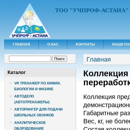
ТОО "УЧПРОФ-АСТАНА"
ГЛАВНАЯ
О НАС
КОНТАКТЫ
НАШИ ПА
Вы здесь
Форма поиска
Главная
Поиск
Коллекция
Каталог
переработ
VR ТРЕНАЖЕР ПО ХИМИИ,
БИОЛОГИИ И ФИЗИКЕ
Коллекция пред
АВТОДЕЛО
(АВТОТРЕНАЖЕРЫ)
демонстрацион
АВТОРИНГЕР ДЛЯ ПОДАЧИ
Габаритные разм
ШКОЛЬНЫХ ЗВОНКОВ
Вес, кг, не боле
АНАЛИТИЧЕСКОЕ
Состав коллекц
ОБОРУДОВАНИЕ