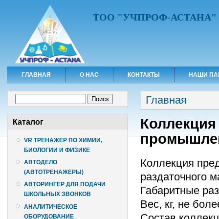
ТОО "УЧПРОФ-АСТАНА"
ГЛАВНАЯ
О НАС
КОНТАКТЫ
НАШИ ПА
Вы здесь
Форма поиска
Главная
Поиск
Коллекция
Каталог
промышлен
VR ТРЕНАЖЕР ПО ХИМИИ,
БИОЛОГИИ И ФИЗИКЕ
Коллекция пред
АВТОДЕЛО
(АВТОТРЕНАЖЕРЫ)
раздаточного м
АВТОРИНГЕР ДЛЯ ПОДАЧИ
Габаритные разм
ШКОЛЬНЫХ ЗВОНКОВ
Вес, кг, не боле
АНАЛИТИЧЕСКОЕ
Состав коллекц
ОБОРУДОВАНИЕ