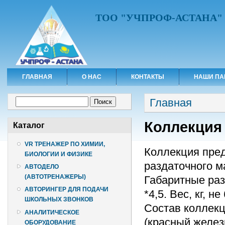
ТОО "УЧПРОФ-АСТАНА"
ГЛАВНАЯ
О НАС
КОНТАКТЫ
НАШИ ПА
Вы здесь
Форма поиска
Главная
Поиск
Коллекция 
Каталог
VR ТРЕНАЖЕР ПО ХИМИИ,
Коллекция пред
БИОЛОГИИ И ФИЗИКЕ
раздаточного м
АВТОДЕЛО
(АВТОТРЕНАЖЕРЫ)
Габаритные разм
АВТОРИНГЕР ДЛЯ ПОДАЧИ
*4,5. Вес, кг, не
ШКОЛЬНЫХ ЗВОНКОВ
Состав коллекц
АНАЛИТИЧЕСКОЕ
(красный железн
ОБОРУДОВАНИЕ