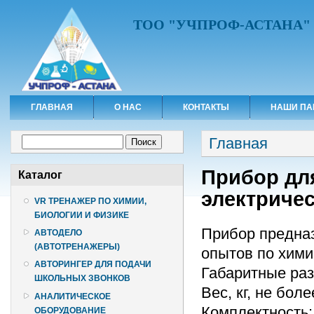
ТОО "УЧПРОФ-АСТАНА"
ГЛАВНАЯ
О НАС
КОНТАКТЫ
НАШИ ПА
Вы здесь
Форма поиска
Главная
Поиск
Прибор дл
Каталог
электриче
VR ТРЕНАЖЕР ПО ХИМИИ,
БИОЛОГИИ И ФИЗИКЕ
Прибор предна
АВТОДЕЛО
(АВТОТРЕНАЖЕРЫ)
опытов по хими
АВТОРИНГЕР ДЛЯ ПОДАЧИ
Габаритные разм
ШКОЛЬНЫХ ЗВОНКОВ
Вес, кг, не боле
АНАЛИТИЧЕСКОЕ
Комплектность:
ОБОРУДОВАНИЕ