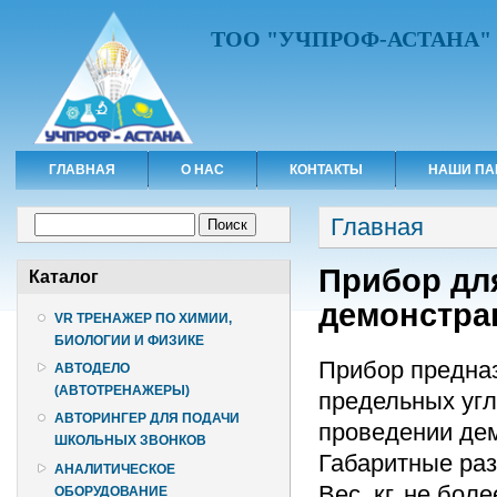
ТОО "УЧПРОФ-АСТАНА"
ГЛАВНАЯ
О НАС
КОНТАКТЫ
НАШИ ПА
Вы здесь
Форма поиска
Главная
Поиск
Прибор дл
Каталог
демонстр
VR ТРЕНАЖЕР ПО ХИМИИ,
БИОЛОГИИ И ФИЗИКЕ
Прибор предна
АВТОДЕЛО
(АВТОТРЕНАЖЕРЫ)
предельных угл
АВТОРИНГЕР ДЛЯ ПОДАЧИ
проведении де
ШКОЛЬНЫХ ЗВОНКОВ
Габаритные разм
АНАЛИТИЧЕСКОЕ
Вес, кг, не боле
ОБОРУДОВАНИЕ