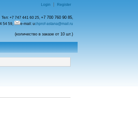
Login
Register
+7 700 760 90 85
Тел:
+7 747 441 60 25,
,
4 54 59,
e-mail: u
chprof-astana@mail.ru
(количество в заказе от 10 шт.)