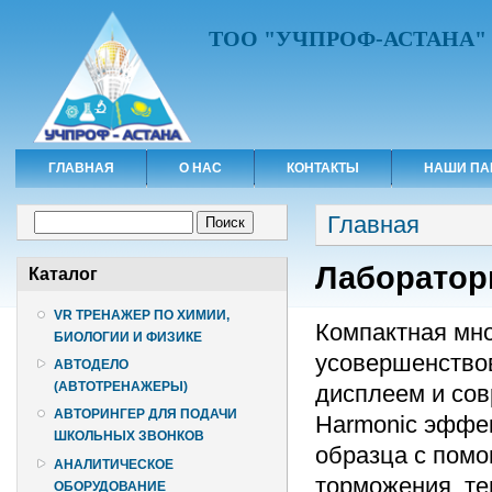
ТОО "УЧПРОФ-АСТАНА"
ГЛАВНАЯ
О НАС
КОНТАКТЫ
НАШИ ПА
Вы здесь
Форма поиска
Главная
Поиск
Лабораторн
Каталог
VR ТРЕНАЖЕР ПО ХИМИИ,
Компактная мно
БИОЛОГИИ И ФИЗИКЕ
усовершенство
АВТОДЕЛО
(АВТОТРЕНАЖЕРЫ)
дисплеем и сов
АВТОРИНГЕР ДЛЯ ПОДАЧИ
Harmonic эффе
ШКОЛЬНЫХ ЗВОНКОВ
образца с помо
АНАЛИТИЧЕСКОЕ
торможения, те
ОБОРУДОВАНИЕ