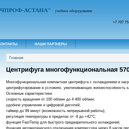
УЧПРОФ-АСТАНА"
учебное оборудование
+7 707 75
КОНТАКТЫ
НАШИ ПАРТНЕРЫ
Вы здесь
Главная
Центрифуга многофункциональная 57
Многофункциональная компактная центрифуга с охлаждением и нагр
центрифугирование в условиях, увеличивающих жизнеспособность к
Основные характеристики:
скорость вращения от 100 об/мин до 4 400 об/мин;
удобное управление и цифровой дисплей;
таймер до 99 минут (возможность непрерывной работы);
регуляция температуры в пределах от -9 до +42°C;
функция FastTemp для быстрого предварительного охлаждения;
функция автоматического отключения компрессора через 8 часов пе