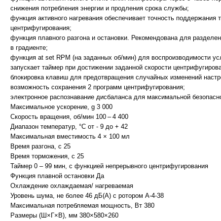
снижения потребления энергии и продления срока службы;
функция активного нагревания обеспечивает точность поддержания т
центрифугирования;
функция плавного разгона и остановки. Рекомендована для разделе
в градиенте;
функция at set RPM (на заданных об/мин) для воспроизводимости у
запускает таймер при достижении заданной скорости центрифугиров
блокировка клавиш для предотвращения случайных изменений настр
возможность сохранения 2 программ центрифугирования;
электронное распознавание дисбаланса для максимальной безопасн
Максимальное ускорение, g 3 000
Скорость вращения, об/мин 100 – 4 400
Диапазон температур, °C от - 9 до + 42
Максимальная вместимость 4 × 100 мл
Время разгона, с 25
Время торможения, с 25
Таймер 0 – 99 мин, с функцией непрерывного центрифугирования
Функция плавной остановки Да
Охлаждение охлаждаемая/ нагреваемая
Уровень шума, не более 46 дБ(A) с ротором A-4-38
Максимальная потребляемая мощность, Вт 380
Размеры (Ш×Г×В), мм 380×580×260