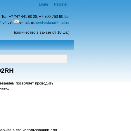
Login
Register
+7 700 760 90 85
Тел:
+7 747 441 60 25,
,
4 54 59,
e-mail: u
chprof-astana@mail.ru
(количество в заказе от 10 шт.)
02RH
еванием позволяет проводить
леток.
рерыва в его использовании для