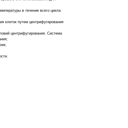
емпературы в течение всего цикла
ния клеток путем центрифугирования
словий центрифугирования. Система
ания;
оек;
ости.