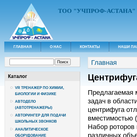
ТОО "УЧПРОФ-АСТАНА"
ГЛАВНАЯ
О НАС
КОНТАКТЫ
НАШИ ПА
Вы здесь
Форма поиска
Главная
Поиск
Центрифуга
Каталог
VR ТРЕНАЖЕР ПО ХИМИИ,
Предлагаемая 
БИОЛОГИИ И ФИЗИКЕ
задач в област
АВТОДЕЛО
(АВТОТРЕНАЖЕРЫ)
центрифуга отл
АВТОРИНГЕР ДЛЯ ПОДАЧИ
вместимостью (д
ШКОЛЬНЫХ ЗВОНКОВ
Набор роторов 
АНАЛИТИЧЕСКОЕ
различных объе
ОБОРУДОВАНИЕ