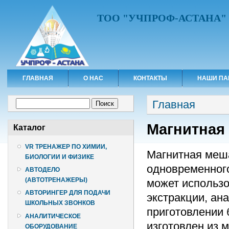
ТОО "УЧПРОФ-АСТАНА"
ГЛАВНАЯ
О НАС
КОНТАКТЫ
НАШИ ПА
Вы здесь
Форма поиска
Главная
Поиск
Магнитная
Каталог
VR ТРЕНАЖЕР ПО ХИМИИ,
Магнитная меш
БИОЛОГИИ И ФИЗИКЕ
одновременног
АВТОДЕЛО
(АВТОТРЕНАЖЕРЫ)
может использо
АВТОРИНГЕР ДЛЯ ПОДАЧИ
экстракции, ан
ШКОЛЬНЫХ ЗВОНКОВ
приготовлении 
АНАЛИТИЧЕСКОЕ
изготовлен из 
ОБОРУДОВАНИЕ