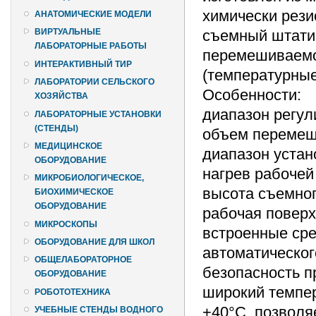
химически рези
АНАТОМИЧЕСКИЕ МОДЕЛИ
съемный штати
ВИРТУАЛЬНЫЕ
ЛАБОРАТОРНЫЕ РАБОТЫ
перемешиваемо
ИНТЕРАКТИВНЫЙ ТИР
(температурные,
ЛАБОРАТОРИИ СЕЛЬСКОГО
Особенности:
ХОЗЯЙСТВА
диапазон регул
ЛАБОРАТОРНЫЕ УСТАНОВКИ
(СТЕНДЫ)
объем перемеш
МЕДИЦИНСКОЕ
диапазон устан
ОБОРУДОВАНИЕ
нагрев рабочей
МИКРОБИОЛОГИЧЕСКОЕ,
высота съемног
БИОХИМИЧЕСКОЕ
ОБОРУДОВАНИЕ
рабочая поверх
МИКРОСКОПЫ
встроенные сре
ОБОРУДОВАНИЕ ДЛЯ ШКОЛ
автоматическог
ОБЩЕЛАБОРАТОРНОЕ
безопасность п
ОБОРУДОВАНИЕ
широкий темпер
РОБОТОТЕХНИКА
+40°С, позволя
УЧЕБНЫЕ СТЕНДЫ ВОДНОГО