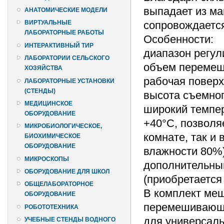
выпадает из ма
АНАТОМИЧЕСКИЕ МОДЕЛИ
сопровождаетс
ВИРТУАЛЬНЫЕ
ЛАБОРАТОРНЫЕ РАБОТЫ
Особенности:
ИНТЕРАКТИВНЫЙ ТИР
диапазон регули
ЛАБОРАТОРИИ СЕЛЬСКОГО
объем перемеш
ХОЗЯЙСТВА
рабочая поверх
ЛАБОРАТОРНЫЕ УСТАНОВКИ
(СТЕНДЫ)
высота съемног
МЕДИЦИНСКОЕ
широкий темпер
ОБОРУДОВАНИЕ
+40°С, позволя
МИКРОБИОЛОГИЧЕСКОЕ,
комнате, так и
БИОХИМИЧЕСКОЕ
ОБОРУДОВАНИЕ
влажности 80%)
МИКРОСКОПЫ
дополнительный
ОБОРУДОВАНИЕ ДЛЯ ШКОЛ
(приобретается
ОБЩЕЛАБОРАТОРНОЕ
В комплект ме
ОБОРУДОВАНИЕ
перемешивающи
РОБОТОТЕХНИКА
для универсал
УЧЕБНЫЕ СТЕНДЫ ВОДНОГО