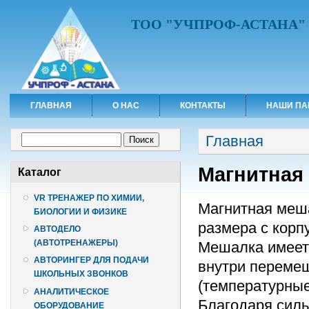
ТОО "УЧПРОФ-АСТАНА"
ГЛАВНАЯ
О НАС
КОНТАКТЫ
НАШИ ПА
Вы здесь
Форма поиска
Главная
Поиск
Магнитная
Каталог
VR ТРЕНАЖЕР ПО ХИМИИ,
Магнитная меш
БИОЛОГИИ И ФИЗИКЕ
размера с корп
АВТОДЕЛО
(АВТОТРЕНАЖЕРЫ)
Мешалка имеет
АВТОРИНГЕР ДЛЯ ПОДАЧИ
внутри переме
ШКОЛЬНЫХ ЗВОНКОВ
(температурные,
АНАЛИТИЧЕСКОЕ
Благодаря сил
ОБОРУДОВАНИЕ