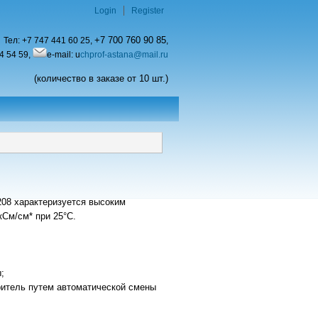
Login
Register
+7 700 760 90 85
Тел:
+7 747 441 60 25,
,
4 54 59,
e-mail: u
chprof-astana@mail.ru
(количество в заказе от 10 шт.)
08 характеризуется высоким
кСм/см* при 25°C.
;
ритель путем автоматической смены