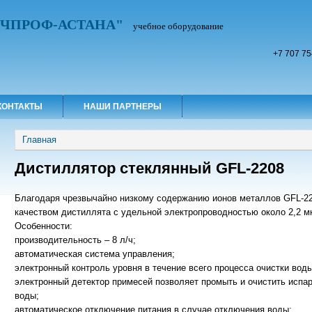
УЧПРОФ-АСТАНА"
учебное оборудование
+7 707 75
КОНТАКТЫ
НАШИ ПАРТНЕРЫ
Вы здесь
Главная
Дистиллятор стеклянный GFL-2208
Благодаря чрезвычайно низкому содержанию ионов металлов GFL-22
качеством дистиллята с удельной электропроводностью около 2,2 м
Особенности:
производительность – 8 л/ч;
автоматическая система управления;
электронный контроль уровня в течение всего процесса очистки воды
электронный детектор примесей позволяет промыть и очистить испа
воды;
автоматическое отключение питания в случае отключения воды;