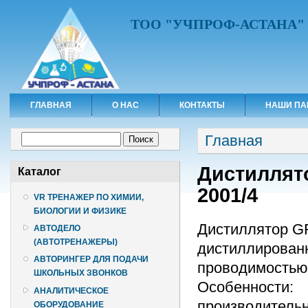
ТОО "УЧПРОФ-АСТАНА"
ГЛАВНАЯ
О НАС
КОНТАКТЫ
НАШИ ПА
Вы здесь
Форма поиска
Главная
Поиск
Дистиллят
Каталог
2001/4
VR ТРЕНАЖЕР ПО ХИМИИ,
БИОЛОГИИ И ФИЗИКЕ
Дистиллятор GF
АВТОДЕЛО
(АВТОТРЕНАЖЕРЫ)
дистиллированн
АВТОРИНГЕР ДЛЯ ПОДАЧИ
проводимостью 
ШКОЛЬНЫХ ЗВОНКОВ
Особенности:
АНАЛИТИЧЕСКОЕ
производительно
ОБОРУДОВАНИЕ