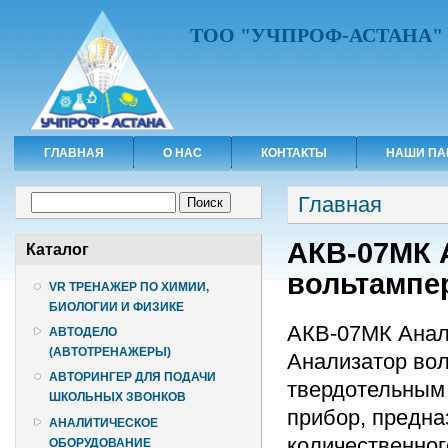
ТОО "УЧПРОФ-АСТАНА"
ГЛАВНАЯ
О НАС
КОНТАКТЫ
НАШИ ПА
Вы здесь
Форма поиска
Главная
Поиск
АКВ-07МК 
Каталог
вольтампе
VR ТРЕНАЖЕР ПО ХИМИИ,
БИОЛОГИИ И ФИЗИКЕ
АКВ-07МК Анал
АВТОДЕЛО
(АВТОТРЕНАЖЕРЫ)
Анализатор во
АВТОРИНГЕР ДЛЯ ПОДАЧИ
твердотельным
ШКОЛЬНЫХ ЗВОНКОВ
прибор, предна
АНАЛИТИЧЕСКОЕ
количественног
ОБОРУДОВАНИЕ