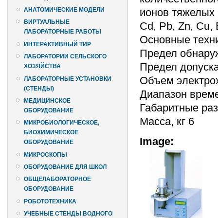
ионов тяжелых 
АНАТОМИЧЕСКИЕ МОДЕЛИ
ВИРТУАЛЬНЫЕ
Cd, Pb, Zn, Cu, 
ЛАБОРАТОРНЫЕ РАБОТЫ
Основные техни
ИНТЕРАКТИВНЫЙ ТИР
Предел обнаруж
ЛАБОРАТОРИИ СЕЛЬСКОГО
Предел допуск
ХОЗЯЙСТВА
Объем электрох
ЛАБОРАТОРНЫЕ УСТАНОВКИ
(СТЕНДЫ)
Диапазон време
МЕДИЦИНСКОЕ
Габаритные ра
ОБОРУДОВАНИЕ
Масса, кг 6
МИКРОБИОЛОГИЧЕСКОЕ,
БИОХИМИЧЕСКОЕ
Image:
ОБОРУДОВАНИЕ
МИКРОСКОПЫ
ОБОРУДОВАНИЕ ДЛЯ ШКОЛ
ОБЩЕЛАБОРАТОРНОЕ
ОБОРУДОВАНИЕ
РОБОТОТЕХНИКА
УЧЕБНЫЕ СТЕНДЫ ВОДНОГО