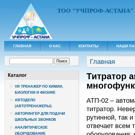
ТОО "УЧПРОФ-АСТАНА"
ГЛАВНАЯ
О НАС
КОНТАКТЫ
НАШИ ПА
Вы здесь
Форма поиска
Главная
Поиск
Титратор 
Каталог
многофунк
VR ТРЕНАЖЕР ПО ХИМИИ,
БИОЛОГИИ И ФИЗИКЕ
АТП-02 – автом
АВТОДЕЛО
(АВТОТРЕНАЖЕРЫ)
титратор. Неве
АВТОРИНГЕР ДЛЯ ПОДАЧИ
рутинной, так 
ШКОЛЬНЫХ ЗВОНКОВ
отвечает всем 
АНАЛИТИЧЕСКОЕ
оборудования: 
ОБОРУДОВАНИЕ