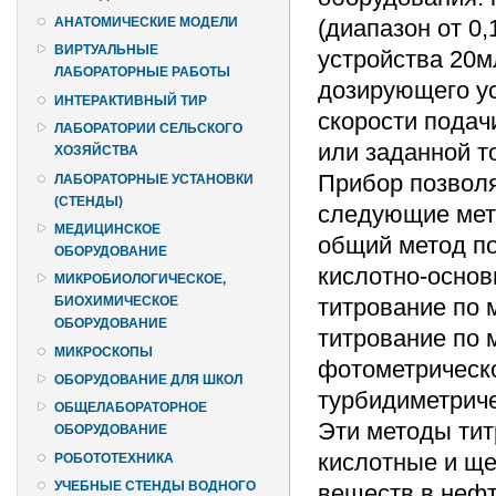
(диапазон от 0
АНАТОМИЧЕСКИЕ МОДЕЛИ
ВИРТУАЛЬНЫЕ
устройства 20мл
ЛАБОРАТОРНЫЕ РАБОТЫ
дозирующего ус
ИНТЕРАКТИВНЫЙ ТИР
скорости подач
ЛАБОРАТОРИИ СЕЛЬСКОГО
или заданной то
ХОЗЯЙСТВА
Прибор позволя
ЛАБОРАТОРНЫЕ УСТАНОВКИ
(СТЕНДЫ)
следующие мет
МЕДИЦИНСКОЕ
общий метод по
ОБОРУДОВАНИЕ
кислотно-основ
МИКРОБИОЛОГИЧЕСКОЕ,
титрование по 
БИОХИМИЧЕСКОЕ
ОБОРУДОВАНИЕ
титрование по 
МИКРОСКОПЫ
фотометрическо
ОБОРУДОВАНИЕ ДЛЯ ШКОЛ
турбидиметриче
ОБЩЕЛАБОРАТОРНОЕ
Эти методы тит
ОБОРУДОВАНИЕ
кислотные и ще
РОБОТОТЕХНИКА
УЧЕБНЫЕ СТЕНДЫ ВОДНОГО
веществ в нефт