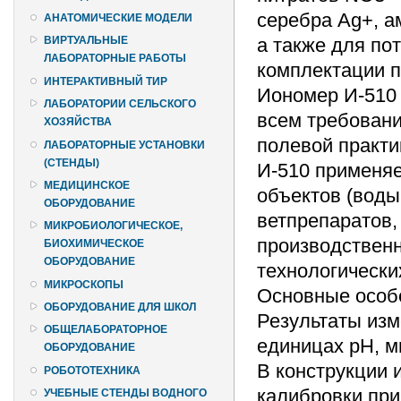
серебра Ag+, а
АНАТОМИЧЕСКИЕ МОДЕЛИ
а также для по
ВИРТУАЛЬНЫЕ
ЛАБОРАТОРНЫЕ РАБОТЫ
комплектации 
ИНТЕРАКТИВНЫЙ ТИР
Иономер И-510
ЛАБОРАТОРИИ СЕЛЬСКОГО
всем требован
ХОЗЯЙСТВА
полевой практи
ЛАБОРАТОРНЫЕ УСТАНОВКИ
(СТЕНДЫ)
И-510 применяе
МЕДИЦИНСКОЕ
объектов (воды
ОБОРУДОВАНИЕ
ветпрепаратов,
МИКРОБИОЛОГИЧЕСКОЕ,
производственн
БИОХИМИЧЕСКОЕ
ОБОРУДОВАНИЕ
технологически
МИКРОСКОПЫ
Основные особ
ОБОРУДОВАНИЕ ДЛЯ ШКОЛ
Результаты изм
ОБЩЕЛАБОРАТОРНОЕ
единицах pH, мг
ОБОРУДОВАНИЕ
В конструкции 
РОБОТОТЕХНИКА
калибровки при
УЧЕБНЫЕ СТЕНДЫ ВОДНОГО