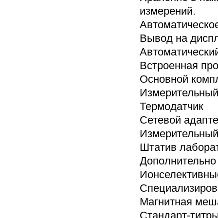
измерений.
Автоматическо
Вывод на диспл
Автоматический
Встроенная про
Основной компл
Измерительный
Термодатчик
Сетевой адапте
Измерительный
Штатив лабора
Дополнительно
Ионселективны
Специализиров
Магнитная меш
Стандарт-титр