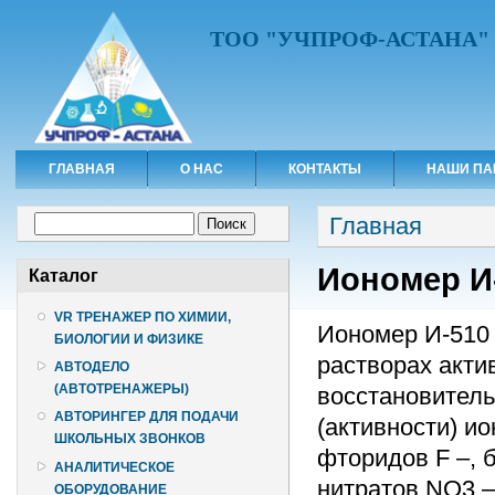
ТОО "УЧПРОФ-АСТАНА"
ГЛАВНАЯ
О НАС
КОНТАКТЫ
НАШИ ПА
Вы здесь
Форма поиска
Главная
Поиск
Иономер И
Каталог
VR ТРЕНАЖЕР ПО ХИМИИ,
Иономер И-510
БИОЛОГИИ И ФИЗИКЕ
растворах акти
АВТОДЕЛО
(АВТОТРЕНАЖЕРЫ)
восстановитель
АВТОРИНГЕР ДЛЯ ПОДАЧИ
(активности) ио
ШКОЛЬНЫХ ЗВОНКОВ
фторидов F –, б
АНАЛИТИЧЕСКОЕ
нитратов NO3 –
ОБОРУДОВАНИЕ