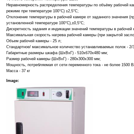
Неравномерность распределения температуры по объёму рабочей ка
режиме при температуре 100°С) ±2,5°С;
Отклонение температуры в рабочей камере от заданного значения (п
установленной температуре 100°С),±0,5°С;
Дискретность задания и индикации значений температуры в рабочей 
Максимальная скорость нагрева рабочей камеры (при закрытой заслон
Объем рабочей камеры - 25 л;
Стандартное/ максимальное количество устанавливаемых полок - 2/3
Габаритные размеры шкафа (ШxВхГ) - 510х670х480 мм;
Размер рабочей камеры (ШxВхГ) - 280х300х300 мм;
Мощность, потребляемая от сети переменного тока - не более 1500 В
Масса - 37 кг
Image: