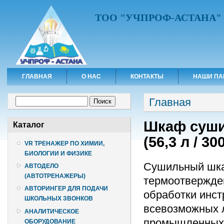
ТОО "УЧПРОФ-АСТАНА"
ГЛАВНАЯ
О НАС
КОНТАКТЫ
НАШИ ПА
Вы здесь
Форма поиска
Главная
Поиск
Шкаф суши
Каталог
(56,3 л / 30
VR ТРЕНАЖЕР ПО ХИМИИ,
БИОЛОГИИ И ФИЗИКЕ
Сушильный шкаф
АВТОДЕЛО
(АВТОТРЕНАЖЕРЫ)
термоотвержден
АВТОРИНГЕР ДЛЯ ПОДАЧИ
обработки инст
ШКОЛЬНЫХ ЗВОНКОВ
всевозможных 
АНАЛИТИЧЕСКОЕ
промышленных 
ОБОРУДОВАНИЕ