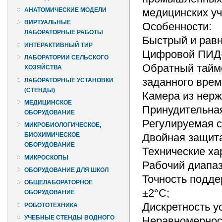
медицинских уч
АНАТОМИЧЕСКИЕ МОДЕЛИ
ВИРТУАЛЬНЫЕ
Особенности:
ЛАБОРАТОРНЫЕ РАБОТЫ
Быстрый и рав
ИНТЕРАКТИВНЫЙ ТИР
Цифровой ПИД-р
ЛАБОРАТОРИИ СЕЛЬСКОГО
Обратный тайме
ХОЗЯЙСТВА
заданного врем
ЛАБОРАТОРНЫЕ УСТАНОВКИ
(СТЕНДЫ)
Камера из нер
МЕДИЦИНСКОЕ
Принудительная
ОБОРУДОВАНИЕ
Регулируемая с
МИКРОБИОЛОГИЧЕСКОЕ,
Двойная защита
БИОХИМИЧЕСКОЕ
ОБОРУДОВАНИЕ
Технические ха
МИКРОСКОПЫ
Рабочий диапаз
ОБОРУДОВАНИЕ ДЛЯ ШКОЛ
Точность подде
ОБЩЕЛАБОРАТОРНОЕ
±2°С;
ОБОРУДОВАНИЕ
Дискретность у
РОБОТОТЕХНИКА
УЧЕБНЫЕ СТЕНДЫ ВОДНОГО
Неравномерност