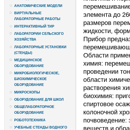
перемешивание
АНАТОМИЧЕСКИЕ МОДЕЛИ
элемента до 26
ВИРТУАЛЬНЫЕ
ЛАБОРАТОРНЫЕ РАБОТЫ
размеров пере
ИНТЕРАКТИВНЫЙ ТИР
жидкости, формы
ЛАБОРАТОРИИ СЕЛЬСКОГО
Прибор предна
ХОЗЯЙСТВА
перемешивающи
ЛАБОРАТОРНЫЕ УСТАНОВКИ
(СТЕНДЫ)
Области приме
МЕДИЦИНСКОЕ
химия: переме
ОБОРУДОВАНИЕ
проведении тон
МИКРОБИОЛОГИЧЕСКОЕ,
области химиче
БИОХИМИЧЕСКОЕ
ОБОРУДОВАНИЕ
растворения хи
МИКРОСКОПЫ
биохимия: приг
ОБОРУДОВАНИЕ ДЛЯ ШКОЛ
спиртовое осаж
ОБЩЕЛАБОРАТОРНОЕ
колоночной хро
ОБОРУДОВАНИЕ
почвоведение: 
РОБОТОТЕХНИКА
веществ и обра
УЧЕБНЫЕ СТЕНДЫ ВОДНОГО