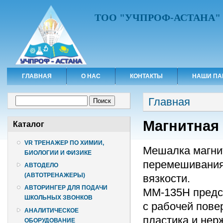
ТОО "УЧПРОФ-АСТАНА"
ГЛАВНАЯ
О НАС
КОНТАКТЫ
НАШИ ПА
Вы здесь
Форма поиска
Главная
Поиск
Магнитная
Каталог
VR ТРЕНАЖЕР ПО ХИМИИ,
Мешалка магни
БИОЛОГИИ И ФИЗИКЕ
перемешивания 
АВТОДЕЛО
(АВТОТРЕНАЖЕРЫ)
вязкости.
АВТОРИНГЕР ДЛЯ ПОДАЧИ
ММ-135Н предс
ШКОЛЬНЫХ ЗВОНКОВ
с рабочей пове
АНАЛИТИЧЕСКОЕ
пластика и нер
ОБОРУДОВАНИЕ