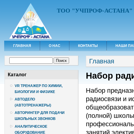
ТОО "УЧПРОФ-АСТАНА"
ГЛАВНАЯ
О НАС
КОНТАКТЫ
НАШИ ПА
Вы здесь
Форма поиска
Главная
Поиск
Набор рад
Каталог
VR ТРЕНАЖЕР ПО ХИМИИ,
Набор предназн
БИОЛОГИИ И ФИЗИКЕ
радиосвязи и и
АВТОДЕЛО
(АВТОТРЕНАЖЕРЫ)
общеобразоват
АВТОРИНГЕР ДЛЯ ПОДАЧИ
(полной) школы
ШКОЛЬНЫХ ЗВОНКОВ
профессиональн
АНАЛИТИЧЕСКОЕ
занятий электи
ОБОРУДОВАНИЕ