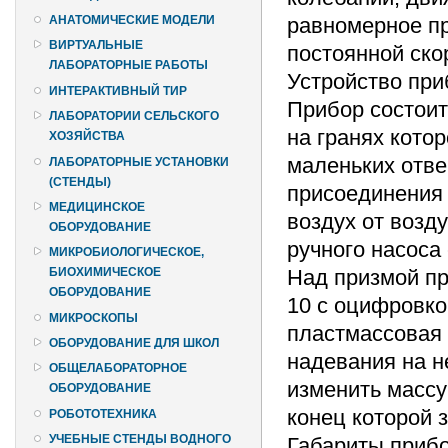
равномерное п
АНАТОМИЧЕСКИЕ МОДЕЛИ
ВИРТУАЛЬНЫЕ
постоянной скор
ЛАБОРАТОРНЫЕ РАБОТЫ
Устройство при
ИНТЕРАКТИВНЫЙ ТИР
Прибор состоит
ЛАБОРАТОРИИ СЕЛЬСКОГО
на гранях кото
ХОЗЯЙСТВА
маленьких отве
ЛАБОРАТОРНЫЕ УСТАНОВКИ
(СТЕНДЫ)
присоединения 
МЕДИЦИНСКОЕ
воздух от возд
ОБОРУДОВАНИЕ
ручного насоса
МИКРОБИОЛОГИЧЕСКОЕ,
Над призмой пр
БИОХИМИЧЕСКОЕ
ОБОРУДОВАНИЕ
10 с оцифровко
МИКРОСКОПЫ
пластмассовая 
ОБОРУДОВАНИЕ ДЛЯ ШКОЛ
надевания на н
ОБЩЕЛАБОРАТОРНОЕ
изменить массу
ОБОРУДОВАНИЕ
конец которой з
РОБОТОТЕХНИКА
УЧЕБНЫЕ СТЕНДЫ ВОДНОГО
Габариты прибо