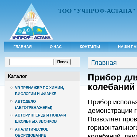
ТОО "УЧПРОФ-АСТАНА"
ГЛАВНАЯ
О НАС
КОНТАКТЫ
НАШИ ПА
Вы здесь
Форма поиска
Главная
Поиск
Прибор дл
Каталог
колебаний
VR ТРЕНАЖЕР ПО ХИМИИ,
БИОЛОГИИ И ФИЗИКЕ
Прибор использ
АВТОДЕЛО
(АВТОТРЕНАЖЕРЫ)
демонстрации г
АВТОРИНГЕР ДЛЯ ПОДАЧИ
Позволяет про
ШКОЛЬНЫХ ЗВОНКОВ
горизонтальног
АНАЛИТИЧЕСКОЕ
колебаний, дви
ОБОРУДОВАНИЕ