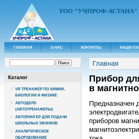
ТОО "УЧПРОФ-АСТАНА"
ГЛАВНАЯ
О НАС
КОНТАКТЫ
НАШИ ПА
Вы здесь
Форма поиска
Главная
Поиск
Прибор дл
Каталог
в магнитн
VR ТРЕНАЖЕР ПО ХИМИИ,
БИОЛОГИИ И ФИЗИКЕ
Предназначен 
АВТОДЕЛО
(АВТОТРЕНАЖЕРЫ)
электродвигате
АВТОРИНГЕР ДЛЯ ПОДАЧИ
приборов магни
ШКОЛЬНЫХ ЗВОНКОВ
магнитоэлектри
АНАЛИТИЧЕСКОЕ
тока.
ОБОРУДОВАНИЕ